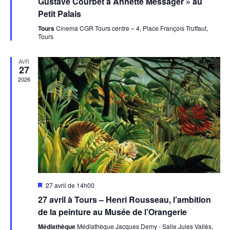
Gustave Courbet à Annette Messager » au
Petit Palais
Tours
Cinema CGR Tours centre – 4, Place François Truffaut,
Tours
AVR
27
2026
Mis
27 avril de 14h00
en
27 avril à Tours – Henri Rousseau, l’ambition
avant
de la peinture au Musée de l’Orangerie
Médiathèque
Médiathèque Jacques Demy - Salle Jules Vallès,