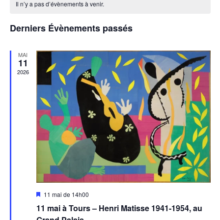
Év
Il n’y a pas d’évènements à venir.
date.
de
de
Évènements
vues
Derniers Évènements passés
Évènem
MAI
11
2026
Mis
11 mai de 14h00
en
11 mai à Tours – Henri Matisse 1941-1954, au
avant
Grand Palais