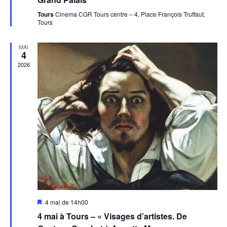
Tours
Cinema CGR Tours centre – 4, Place François Truffaut,
Tours
MAI
4
2026
Mis
4 mai de 14h00
en
4 mai à Tours – « Visages d’artistes. De
avant