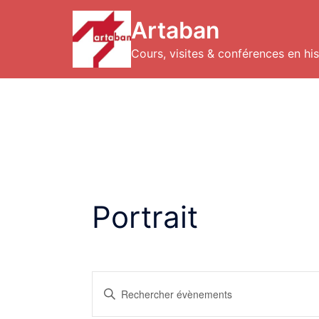
Aller
au
Artaban
contenu
Cours, visites & conférences en hist
Portrait
Recherche
Saisir
et
mot-
navigation
clé.