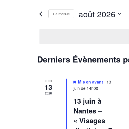
de
Rechercher
Évènements
vues
août 2026
Ce mois-ci
par
Évènements
mot-
Sélectionnez
clé.
une
date.
Calendrier
Derniers Évènements 
de
Évènements
JUIN
Mis en avant
13
13
juin de 14h00
2026
13 juin à
Nantes –
« Visages