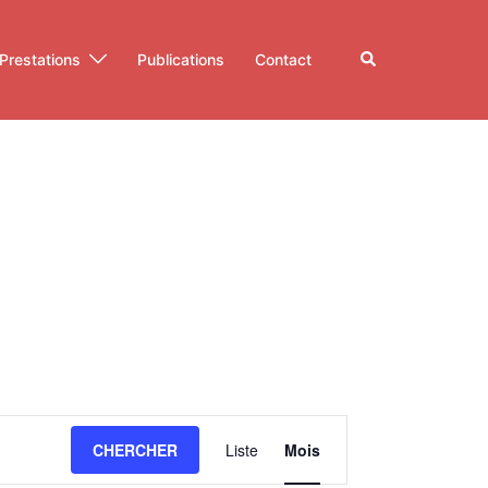
Rechercher
Prestations
Publications
Contact
Navigation
CHERCHER
Liste
Mois
de