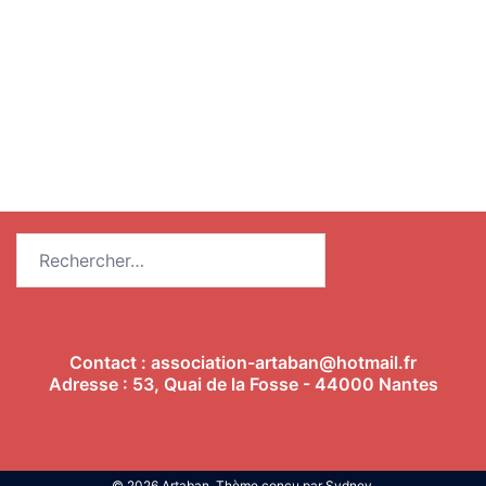
Rechercher :
Contact :
association-artaban@hotmail.fr
Adresse : 53, Quai de la Fosse - 44000 Nantes
© 2026 Artaban. Thème conçu par
Sydney
.