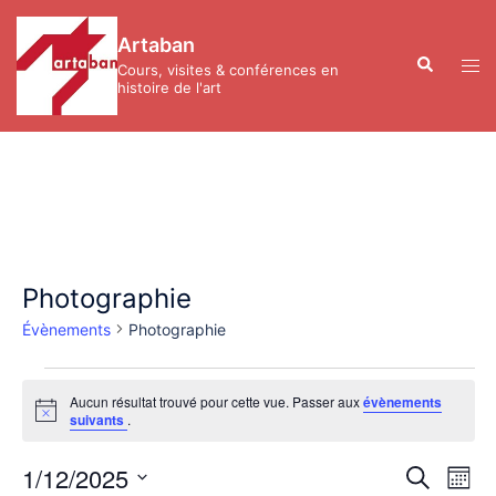
Aller
au
Artaban
contenu
Recherche
Ouvr
Cours, visites & conférences en
le
histoire de l'art
men
Photographie
Évènements
Photographie
Évènements
Aucun résultat trouvé pour cette vue. Passer aux
évènements
Notice
suivants
.
Recher
Nav
1/12/2025
RECHERC
MOIS