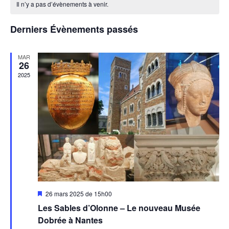
Év
Il n’y a pas d’évènements à venir.
date.
de
de
Évènements
vues
Derniers Évènements passés
Évènem
MAR
26
2025
Mis
26 mars 2025 de 15h00
en
Les Sables d’Olonne – Le nouveau Musée
avant
Dobrée à Nantes