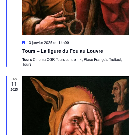
Mis
13 janvier 2025 de 14h00
en
Tours – La figure du Fou au Louvre
avant
Tours
Cinema CGR Tours centre – 4, Place François Truffaut,
Tours
JAN
11
2025