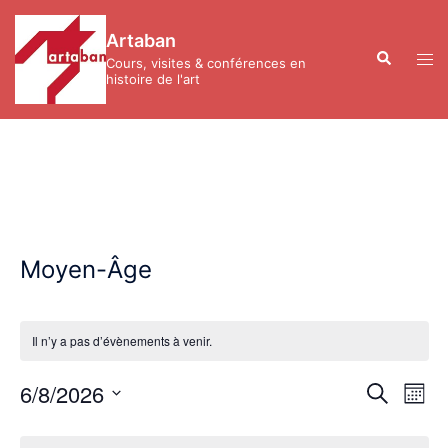
Aller
au
Artaban
contenu
Recherche
Ouvr
Cours, visites & conférences en
le
histoire de l'art
men
Moyen-Âge
Il n’y a pas d’évènements à venir.
Recher
Nav
6/8/2026
RECHERC
MOIS
de
et
Sélectionnez
vue
Calendrier
navigat
une