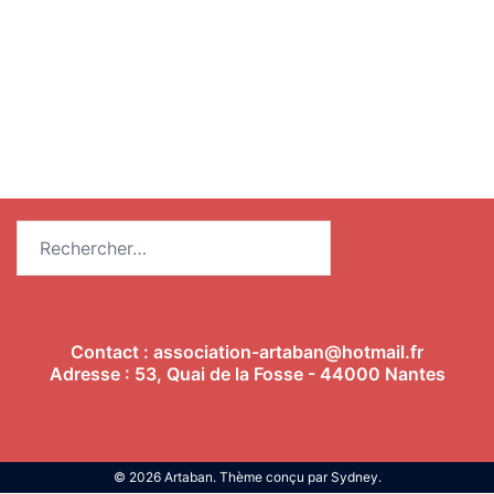
Rechercher :
Contact :
association-artaban@hotmail.fr
Adresse : 53, Quai de la Fosse - 44000 Nantes
© 2026 Artaban. Thème conçu par
Sydney
.