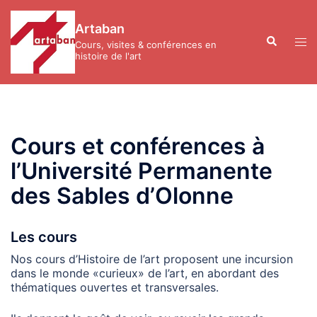
Aller
au
Artaban
contenu
Recherche
Ouvr
Cours, visites & conférences en
le
histoire de l'art
men
Cours et conférences à
l’Université Permanente
des Sables d’Olonne
Les cours
Nos cours d’Histoire de l’art proposent une incursion
dans le monde «curieux» de l’art, en abordant des
thématiques ouvertes et transversales.