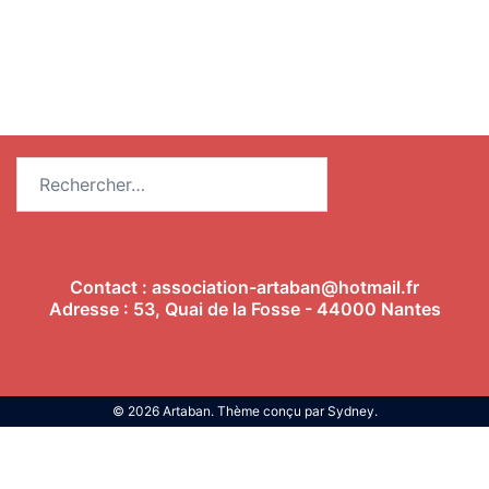
Rechercher :
Contact :
association-artaban@hotmail.fr
Adresse : 53, Quai de la Fosse - 44000 Nantes
© 2026 Artaban. Thème conçu par
Sydney
.