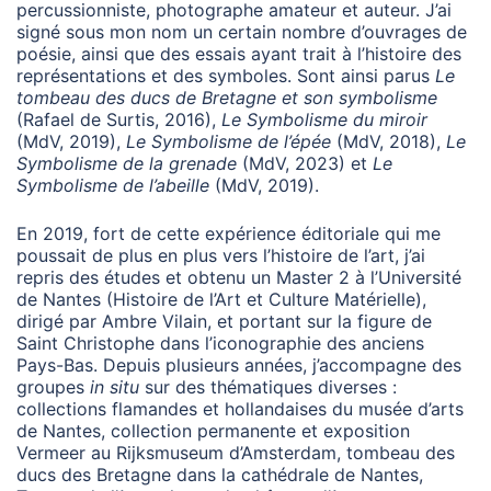
percussionniste, photographe amateur et auteur. J’ai
signé sous mon nom un certain nombre d’ouvrages de
poésie, ainsi que des essais ayant trait à l’histoire des
représentations et des symboles. Sont ainsi parus
Le
tombeau des ducs de Bretagne et son symbolisme
(Rafael de Surtis, 2016),
Le Symbolisme du miroir
(MdV, 2019),
Le Symbolisme de l’épée
(MdV, 2018),
Le
Symbolisme de la grenade
(MdV, 2023) et
Le
Symbolisme de l’abeille
(MdV, 2019).
En 2019, fort de cette expérience éditoriale qui me
poussait de plus en plus vers l’histoire de l’art, j’ai
repris des études et obtenu un Master 2 à l’Université
de Nantes (Histoire de l’Art et Culture Matérielle),
dirigé par Ambre Vilain, et portant sur la figure de
Saint Christophe dans l’iconographie des anciens
Pays-Bas. Depuis plusieurs années, j’accompagne des
groupes
in situ
sur des thématiques diverses :
collections flamandes et hollandaises du musée d’arts
de Nantes, collection permanente et exposition
Vermeer au Rijksmuseum d’Amsterdam, tombeau des
ducs des Bretagne dans la cathédrale de Nantes,