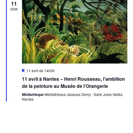
11
2026
Mis
11 avril de 14h00
en
11 avril à Nantes – Henri Rousseau, l’ambition
avant
de la peinture au Musée de l’Orangerie
Médiathèque
Médiathèque Jacques Demy - Salle Jules Vallès,
Nantes