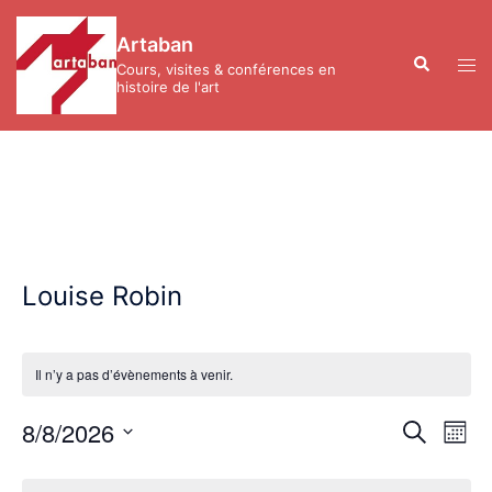
Aller
au
Artaban
contenu
Recherche
Ouvr
Cours, visites & conférences en
le
histoire de l'art
men
Louise Robin
Il n’y a pas d’évènements à venir.
Recher
Nav
8/8/2026
RECHERC
MOIS
de
et
Sélectionnez
vue
Calendrier
navigat
une