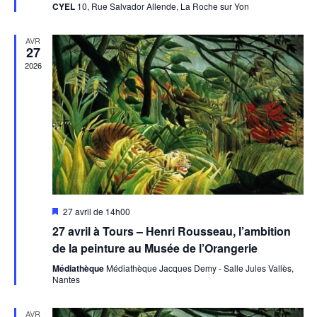
CYEL
10, Rue Salvador Allende, La Roche sur Yon
AVR
27
2026
Mis
27 avril de 14h00
en
27 avril à Tours – Henri Rousseau, l’ambition
avant
de la peinture au Musée de l’Orangerie
Médiathèque
Médiathèque Jacques Demy - Salle Jules Vallès,
Nantes
AVR