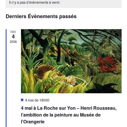
Év
Il n’y a pas d’évènements à venir.
date.
de
de
Évènements
vues
Derniers Évènements passés
Évènem
MAI
4
2026
Mis
4 mai de 18h00
en
4 mai à La Roche sur Yon – Henri Rousseau,
avant
l’ambition de la peinture au Musée de
l’Orangerie