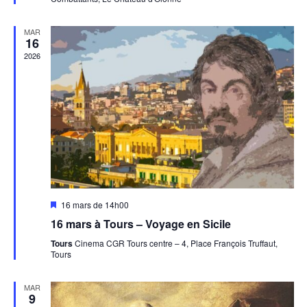
MAR
16
2026
Mis
16 mars de 14h00
en
16 mars à Tours – Voyage en Sicile
avant
Tours
Cinema CGR Tours centre – 4, Place François Truffaut,
Tours
MAR
9