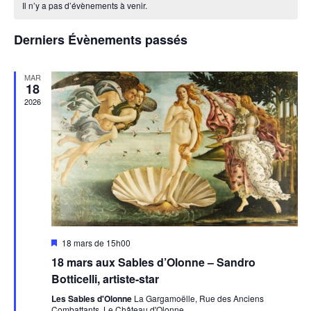
Év
Il n’y a pas d’évènements à venir.
date.
de
de
Évènements
vues
Derniers Évènements passés
Évènem
MAR
18
2026
Mis
18 mars de 15h00
en
18 mars aux Sables d’Olonne – Sandro
avant
Botticelli, artiste-star
Les Sables d'Olonne
La Gargamoëlle, Rue des Anciens
Combattants, Le Château d'Olonne