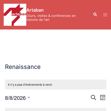
Aller
au
Artaban
contenu
Recherche
Ouvr
Cours, visites & conférences en
le
histoire de l'art
men
Renaissance
Il n’y a pas d’évènements à venir.
Recher
Nav
8/8/2026
RECHERC
MOIS
de
et
Sélectionnez
vue
Calendrier
navigat
une