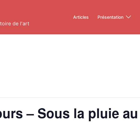
Articles
Présentation
oire de l'art
ours – Sous la pluie a