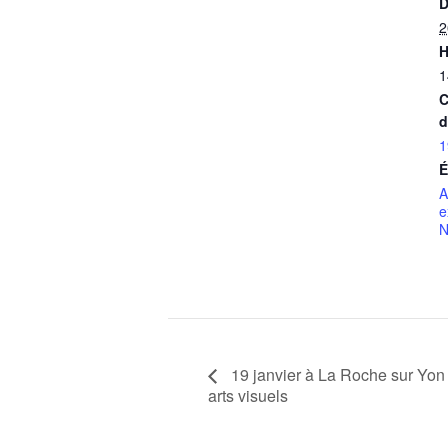
D
2
H
1
C
d
1
É
A
e
N
19 janvier à La Roche sur Yon 
arts visuels