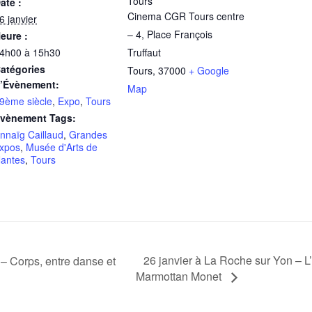
Tours
ate :
Cinema CGR Tours centre
6 janvier
– 4, Place François
eure :
4h00 à 15h30
Truffaut
atégories
Tours
,
37000
+ Google
’Évènement:
Map
9ème siècle
,
Expo
,
Tours
vènement Tags:
nnaïg Caillaud
,
Grandes
xpos
,
Musée d'Arts de
antes
,
Tours
26 janvier à La Roche sur Yon – 
– Corps, entre danse et
Marmottan Monet