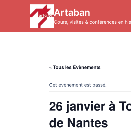
Aller
au
Artaban
contenu
Cours, visites & conférences en hist
« Tous les Évènements
Cet évènement est passé.
26 janvier à T
de Nantes