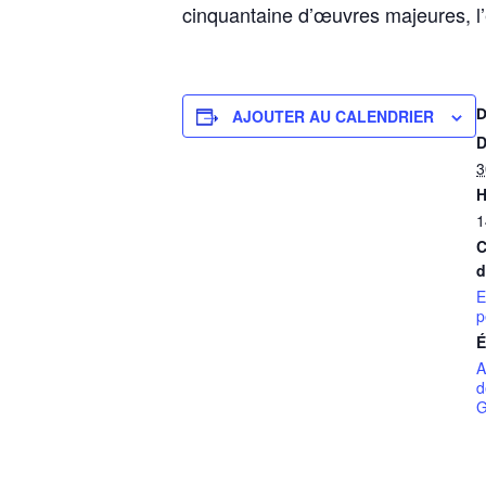
cinquantaine d’œuvres majeures, l’
AJOUTER AU CALENDRIER
D
3
H
1
C
d
E
p
É
A
d
G