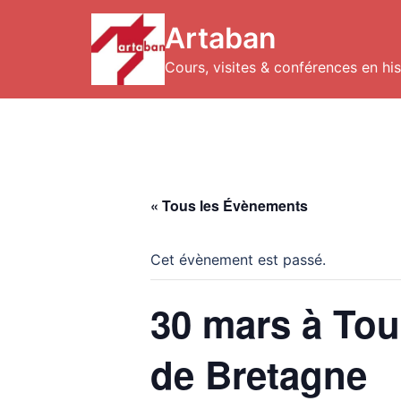
Aller
au
Artaban
contenu
Cours, visites & conférences en hist
« Tous les Évènements
Cet évènement est passé.
30 mars à Tou
de Bretagne