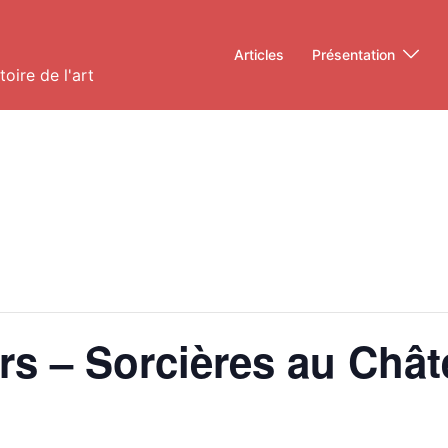
Articles
Présentation
oire de l'art
rs – Sorcières au Châ