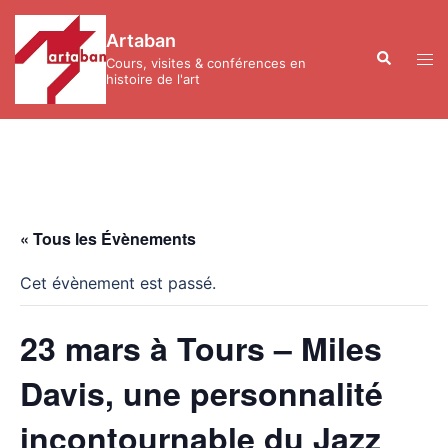
Aller
au
Artaban
contenu
Recherche
Ouvr
Cours, visites & conférences en
le
histoire de l'art
men
« Tous les Évènements
Cet évènement est passé.
23 mars à Tours – Miles
Davis, une personnalité
incontournable du Jazz