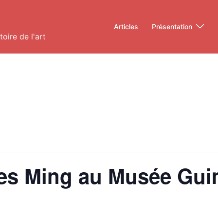
Articles
Présentation
oire de l'art
des Ming au Musée Gui