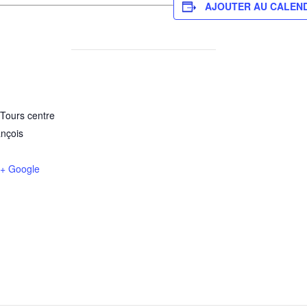
AJOUTER AU CALEN
ours centre
ançois
+ Google